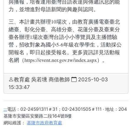
與播報，培養運用臺灣台語表達與傳遞訊息的能
力，並增進對母語新聞的興趣與認同。
三、本計畫共辦理10場次，由教育廣播電臺臺北
總臺、彰化分臺、高雄分臺、花蓮分臺及臺東分
臺各辦理1場次臺灣台語小小導覽員及主播體驗
營，招收對象為國小5-6年級在學學生，活動採公
開報名，即日起接受報名。更多資訊詳見活動報
名網（https://event.ner.gov.tw/index.aspx）。
教育處 吳若壎 商借教師
2025-10-03
15:33:47
:::
電話：02-
24591311
＃31；02-24301505＃111 · 地址：204
基隆市安樂區安樂路二段164號8樓
網站維護：
基隆市政府教育處