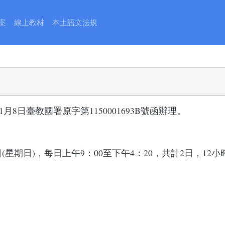
育部國民及學前教育署高級中等
案
線上教材
本土語文法規
語認證加強班(2月)」1份，請轉
8日臺教國署原字第1150001693B號函辦理。
8日(星期日)，每日上午9：00至下午4：20，共計2日，12小