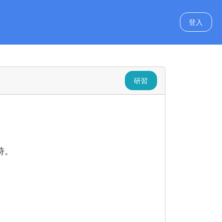
學校教師本土語文認證培
登入
知貴校教師躍報名參加，請
研習
時。